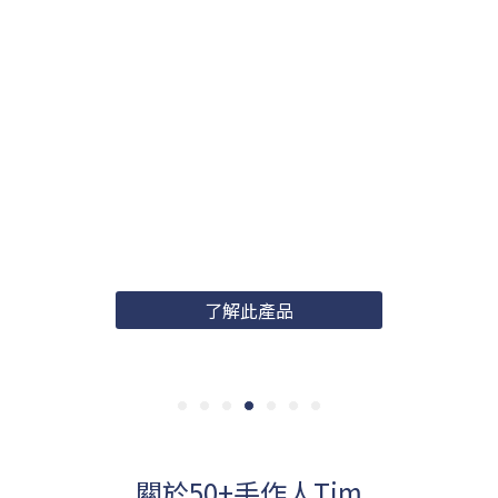
相思木砧板
相思木是一種硬木，非常適合製作砧板。
它堅硬耐用，可以承受長時間使用，並且
具有天然的抗菌性能。相思木能保護刀
刃，同時也具有自然美觀的紋理和色彩。
然而，需要注意保養，及時清洗、乾燥和
定期護理，以延長使用壽命。
了解此產品
關於50+手作人Tim