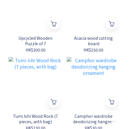
Upcycled Wooden
Acacia wood cutting
Puzzle of 7
board
HK$300.00
HK$250.00
Tumi Ishi Wood Rock (7
Camphor wardrobe
pieces, with bag)
deodorizing hanging
ornament
HK$230.00
HK$30.00