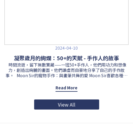
2024-04-10
凝聚歲月的絢爛：50+的天賦 - 手作人的故事
時間流逝，留下無數寶藏——一班50+手作人，他們用功力和想像
力，創造出絢麗的畫面。他們謙虛而自豪地分享了自己的手作故
事。 Moon Sir的寵物手作：與畫筆共舞的愛 Moon Sir喜歡各種寵
物，但隨著年齡，他不再養寵物。手作畫畫成了他與寵物的紐帶。
六年前，他在狗年手作畫了第一隻狗，花了一個月才完成。他對作
Read More
品不滿意，但沒有放棄手作藝術。他努力進步，製作小禮品，通過
展覽和訂單結交新朋友。他希望繼續挑戰自己，讓手作作品得到更
多認可和支持。如今，Moon Sir的寵物手作肖像畫是他退休後的生
View All
命重要部份，也是他的新身份。 詹Sir的植物手作：自然的美與手
作的力量 詹Sir鍾愛植物，覺得植物能帶來舒適感。他從小養植物，
發展到對苔蘚的鍾愛。他將苔蘚和蕨類植物融合，創造出獨特而精
緻的手作作品。他希望有人欣賞他的手作作品，每次有人買他的手
作製品，他都很開心。有次有人讚他的產品「好靚」，詹Sir回應