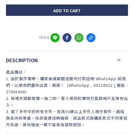
ADD TO CART
Share
DESCRIPTION
產品備註：
1. 由於製作需時，購買後請截圖並連同付款証明 WhatsApp 給我
們，以便我們盡快出貨，謝謝！（WhatsApp - 69118922 | 電話 -
27001600）
2. 每塊木頭都是獨一無二的。客人得到的實物可能與相片呈現有出
入。
3. 銀丫手作中的所有手作，皆為50歲以上手作人親手製作，請給
與支持和尊重，除非是運送時破損、貨品款式與購買款式不同等我
方失誤，其他理由一概不接受為退款原因。