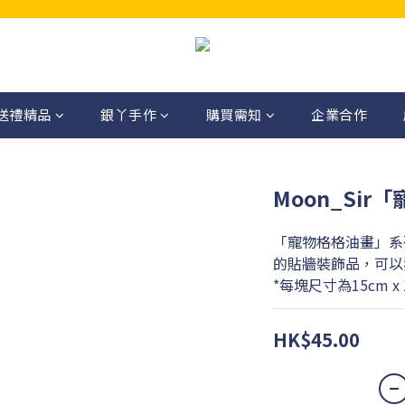
送禮精品
銀丫手作
購買需知
企業合作
Moon_Sir
「寵物格格油畫」系列，
的貼牆裝飾品，可以
*每塊尺寸為15cm x 
HK$45.00