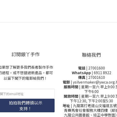
訂閱銀丫手作
聯絡我們
如果想了解更多我們長者製作手作
電話
| 27001600
的過程，或不想錯過新產品，都可
WhatsApp
| 6911 8922
傳真
| 27001610
以留下閣下的電郵給我們！
電郵
| ysilvermaker@ywca.org.
服務時間
| 星期一至六 早上9:00 
下午6:00
開放時間
| 星期一至六 早上9:00 
下午12:30, 下午2:00至5:30
拍拍我們膊頭以示
地址
| 九龍窩打老道山文福道五號
支持！
青賽馬會社會服務大樓四樓（鄰
九龍公共圖書館、培正中學對面