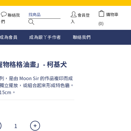
購物車
聯絡我
會員登
們
入
(0)
成為會員
成為銀丫手作者
聯絡我們
「寵物格格油畫」- 柯基犬
是由 Moon Sir 的作品複印而成
獨立擺放，或組合起來形成特色牆。
15cm。