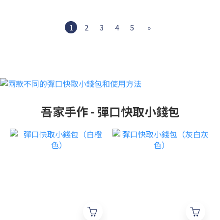
1
2
3
4
5
»
吾家手作 - 彈口快取小錢包