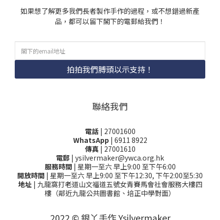
如果想了解更多我們長者製作手作的過程，或不想錯過新產
品，都可以留下閣下的電郵給我們！
拍拍我們膊頭以示支持！
聯絡我們
電話
| 27001600
WhatsApp
| 6911 8922
傳真
| 27001610
電郵
| ysilvermaker@ywca.org.hk
服務時間
| 星期一至六 早上9:00 至下午6:00
開放時間
| 星期一至六 早上9:00 至下午12:30, 下午2:00至5:30
地址
| 九龍窩打老道山文福道五號女青賽馬會社會服務大樓四
樓（鄰近九龍公共圖書館、培正中學對面）
2022 © 銀丫手作 Ysilvermaker