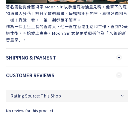
著名寵物肖像藝術家 Moon Sir 以手繪寵物油畫見稱，他筆下的寵
物油畫大多花上數日至數週繪畫，每幅都栩栩如生，真得好像相片
一樣！靠近一看，一筆一劃都絕不簡單。
作為一個土生土長的香港人，他一直在香港生活和工作，直到72歲
退休後，開始愛上畫畫。Moon Sir 女兒更愛戲稱他為「70後的新
晉畫家」。
SHIPPING & PAYMENT
CUSTOMER REVIEWS
No review for this product