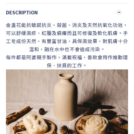
DESCRIPTION
金盞花能抗敏感抗炎，殺菌、消炎及天然抗氧化功效，
可以舒緩濕疹、紅腫及痕癢而且可修復及軟化肌膚。手
工皂成份天然，有豐富甘油，具保濕效果，對肌膚十分
温和
，
融在水中也不會造成污染。
每件都是阿婆親手製作，滿載祝福，善款會用作推動環
保．扶貧的工作。