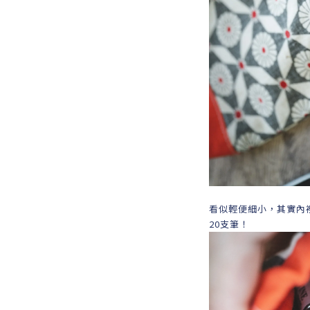
看似輕便細小，其實內裡
20支筆！