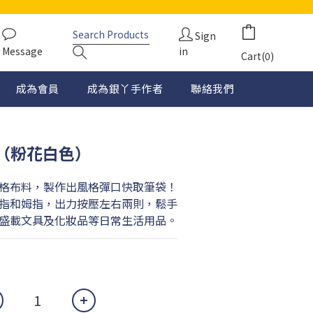
Sign
Message
in
Cart(0)
成為會員
成為銀丫手作者
聯絡我們
（粉花白色）
格布料，製作出風格彈口快取筆袋！
指和姆指，出力按壓左右兩則，鬆手
盛載文具及化妝品等日常生活用品。