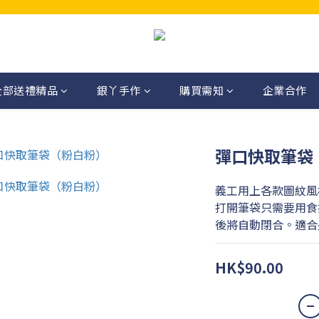
全部送禮精品
銀丫手作
購買需知
企業合作
彈口快取筆袋
義工用上各款圖紋風
打開筆袋只需要用食
後將自動閉合。適合
HK$90.00