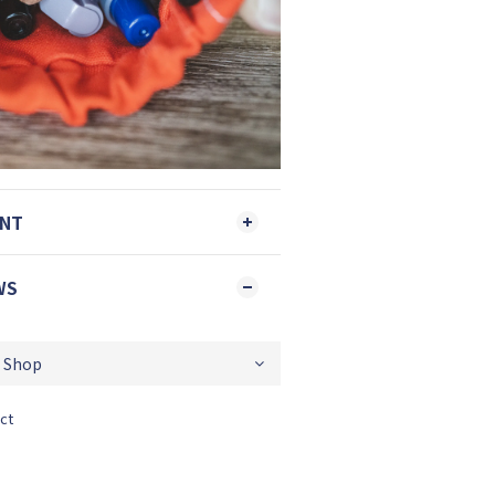
ENT
WS
ct