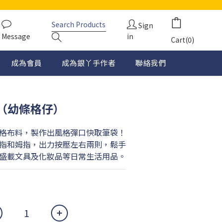
Sign
Message
in
Cart(0)
成為會員
成為銀丫手作者
聯絡我們
（幼條格仔）
格布料，製作出風格彈口快取筆袋！
指和姆指，出力按壓左右兩則，鬆手
盛載文具及化妝品等日常生活用品。