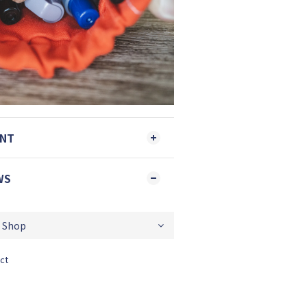
ENT
WS
ct