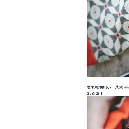
看似輕便細小，其實內裡
20支筆！