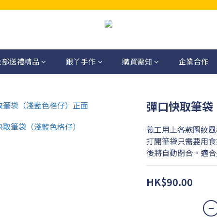
全部送禮精品
銀丫手作
購買需知
企業合作
彈口快取筆袋
義工用上各款圖紋風
打開筆袋只需要用食
後將自動閉合。適合
HK$90.00