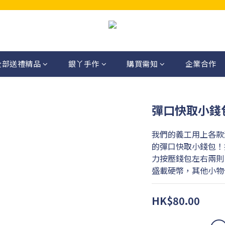
全部送禮精品
銀丫手作
購買需知
企業合作
彈口快取小錢
我們的義工用上各款
的彈口快取小錢包！
力按壓錢包左右兩則
盛載硬幣，其他小物
HK$80.00