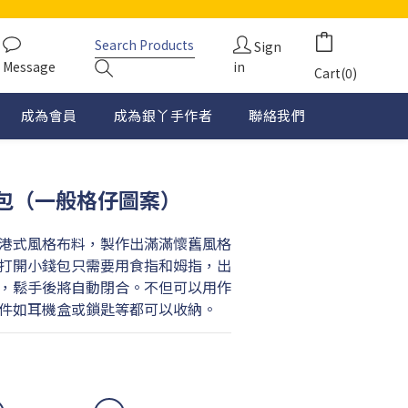
Sign
Message
in
Cart(0)
成為會員
成為銀丫手作者
聯絡我們
包（一般格仔圖案）
港式風格布料，製作出滿滿懷舊風格
打開小錢包只需要用食指和姆指，出
，鬆手後將自動閉合。不但可以用作
件如耳機盒或鎖匙等都可以收納。