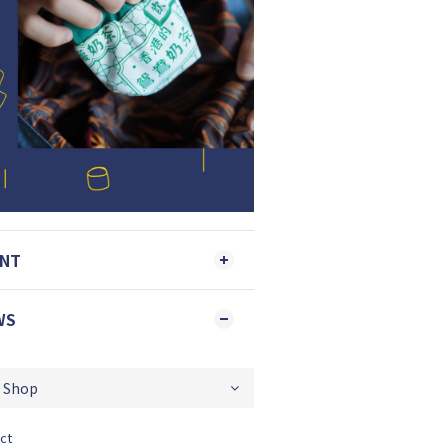
ENT
WS
ct