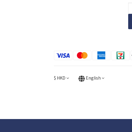
$
HKD
English