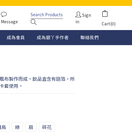
Sign
Message
in
Cart(0)
成為會員
成為銀丫手作者
聯絡我們
風布製作而成。飲品盒含有鋁箔，所
卡套使用。
飛鳥
綠
扇
碎花