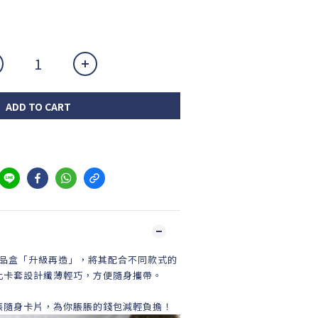
ADD TO CART
品盒「升級再造」，將其配合不同款式的
此卡套設計纖薄輕巧，方便隨身攜帶。
張隨身卡片，為你脹脹的錢包減輕負擔！