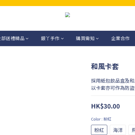
全部送禮精品
銀丫手作
購買需知
企業合作
和風卡套
採用紙包飲品盒及和
以卡套亦可作為防盜
HK$30.00
Color
: 粉紅
粉紅
海洋