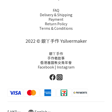
FAQ
Delivery & Shipping
Payment
Return Policy
Terms & Conditions
2022 © 銀丫手作 Ysilvermaker
銀丫手作
手作者故事
香港基督教女青年會
Facebook
|
Instagram
$
HKD
English