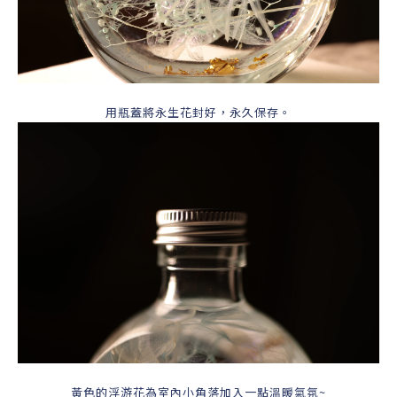
用瓶蓋將永生花封好，永久保存。
黃色的浮游花為室內小角落加入一點溫暖氣氛~