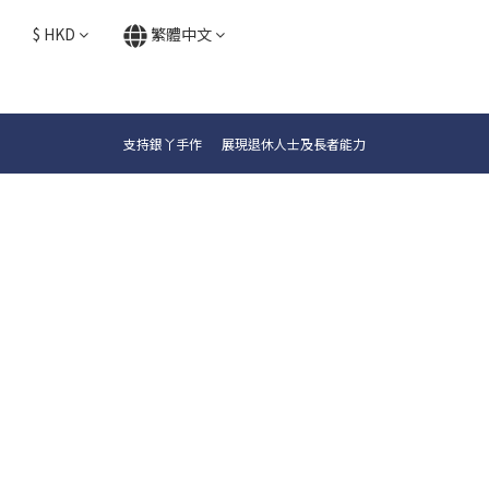
$
HKD
繁體中文
支持銀丫手作 展現退休人士及長者能力