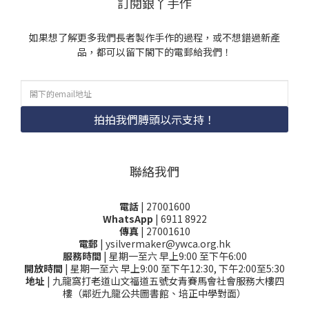
訂閱銀丫手作
如果想了解更多我們長者製作手作的過程，或不想錯過新產
品，都可以留下閣下的電郵給我們！
拍拍我們膊頭以示支持！
聯絡我們
電話
| 27001600
WhatsApp
| 6911 8922
傳真
| 27001610
電郵
| ysilvermaker@ywca.org.hk
服務時間
| 星期一至六 早上9:00 至下午6:00
開放時間
| 星期一至六 早上9:00 至下午12:30, 下午2:00至5:30
地址
| 九龍窩打老道山文福道五號女青賽馬會社會服務大樓四
樓（鄰近九龍公共圖書館、培正中學對面）