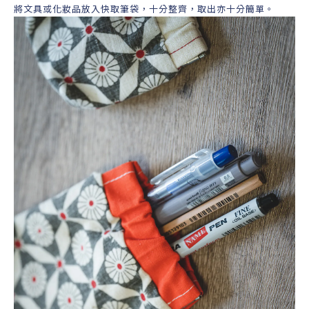
將文具或化妝品放入快取筆袋，十分整齊，取出亦十分簡單。