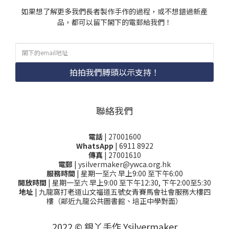
如果想了解更多我們長者製作手作的過程，或不想錯過新產
品，都可以留下閣下的電郵給我們！
拍拍我們膊頭以示支持！
聯絡我們
電話
| 27001600
WhatsApp
| 6911 8922
傳真
| 27001610
電郵
| ysilvermaker@ywca.org.hk
服務時間
| 星期一至六 早上9:00 至下午6:00
開放時間
| 星期一至六 早上9:00 至下午12:30, 下午2:00至5:30
地址
| 九龍窩打老道山文福道五號女青賽馬會社會服務大樓四
樓（鄰近九龍公共圖書館、培正中學對面）
2022 © 銀丫手作 Ysilvermaker