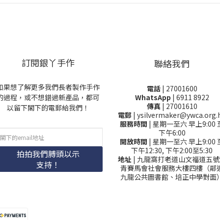
訂閱銀丫手作
聯絡我們
如果想了解更多我們長者製作手作
電話
| 27001600
的過程，或不想錯過新產品，都可
WhatsApp
| 6911 8922
傳真
| 27001610
以留下閣下的電郵給我們！
電郵
| ysilvermaker@ywca.org.
服務時間
| 星期一至六 早上9:00 
下午6:00
開放時間
| 星期一至六 早上9:00 
下午12:30, 下午2:00至5:30
拍拍我們膊頭以示
地址
| 九龍窩打老道山文福道五號
支持！
青賽馬會社會服務大樓四樓（鄰
九龍公共圖書館、培正中學對面