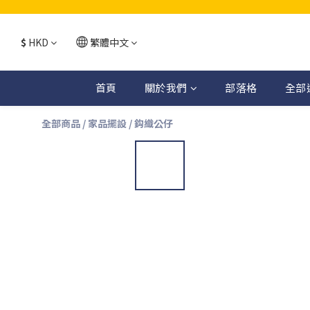
$
HKD
繁體中文
首頁
關於我們
部落格
全部
全部商品
/
家品擺設
/
鈎織公仔