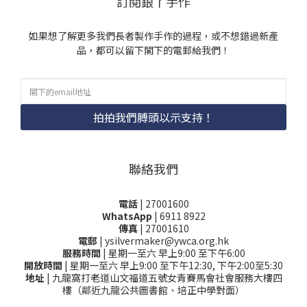
訂閱銀丫手作
如果想了解更多我們長者製作手作的過程，或不想錯過新產
品，都可以留下閣下的電郵給我們！
拍拍我們膊頭以示支持！
聯絡我們
電話
| 27001600
WhatsApp
| 6911 8922
傳真
| 27001610
電郵
| ysilvermaker@ywca.org.hk
服務時間
| 星期一至六 早上9:00 至下午6:00
開放時間
| 星期一至六 早上9:00 至下午12:30, 下午2:00至5:30
地址
| 九龍窩打老道山文福道五號女青賽馬會社會服務大樓四
樓（鄰近九龍公共圖書館、培正中學對面）