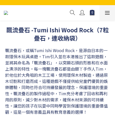
飄流疊石 -Tumi Ishi Wood Rock（7粒
疊石，連收納袋）
飄流疊石，或稱Tumi Ishi Wood Rock，是源自日本的一
款環保木玩具桌遊。Tim引入並在本港推出了這款遊戲，
並將其命名為「飄流疊石」，以突顯石頭的形態和在水面
上漂浮的特性。每一塊飄流疊石都是由銀丫手作人Tim，
於他位於大角咀的木工工場，使用環保木材製造，通過原
木切割和打磨而成。這種遊戲不僅提供給兒童們優質的娛
樂體驗，同時也符合可持續發展的理念，保護環境的重要
性。飄流疊石的製作過程中，Tim充分考慮了回收和再利
用的原則，減少對木材的需求，確保木材來源的可持續
性。讓您的孩子在玩耍中同時學習到保護環境的重要價值
觀，這是一個有意義且具有教育意義的選擇！