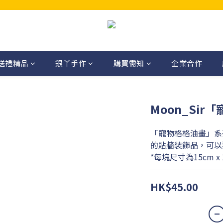
送禮精品
銀丫手作
購買需知
企業合作
Moon_Sir
「寵物格格油畫」系列，
的貼牆裝飾品，可以
*每塊尺寸為15cm x 
HK$45.00