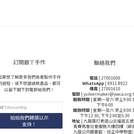
訂閱銀丫手作
聯絡我們
如果想了解更多我們長者製作手作
電話
| 27001600
的過程，或不想錯過新產品，都可
WhatsApp
| 6911 8922
傳真
| 27001610
以留下閣下的電郵給我們！
電郵
| ysilvermaker@ywca.org.
服務時間
| 星期一至六 早上9:00 
下午6:00
開放時間
| 星期一至六 早上9:00 
下午12:30, 下午2:00至5:30
拍拍我們膊頭以示
地址
| 九龍窩打老道山文福道五號
支持！
青賽馬會社會服務大樓四樓（鄰
九龍公共圖書館、培正中學對面