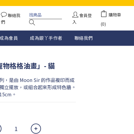
購物車
聯絡我
會員登
們
入
(0)
成為會員
成為銀丫手作者
聯絡我們
「寵物格格油畫」- 貓
是由 Moon Sir 的作品複印而成
獨立擺放，或組合起來形成特色牆。
15cm。