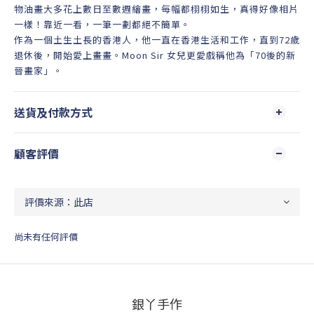
物油畫大多花上數日至數週繪畫，每幅都栩栩如生，真得好像相片
一樣！靠近一看，一筆一劃都絕不簡單。
作為一個土生土長的香港人，他一直在香港生活和工作，直到72歲
退休後，開始愛上畫畫。Moon Sir 女兒更愛戲稱他為「70後的新
晉畫家」。
送貨及付款方式
顧客評價
尚未有任何評價
銀丫手作