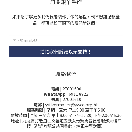
訂閱銀丫手作
如果想了解更多我們長者製作手作的過程，或不想錯過新產
品，都可以留下閣下的電郵給我們！
拍拍我們膊頭以示支持！
聯絡我們
電話
| 27001600
WhatsApp
| 6911 8922
傳真
| 27001610
電郵
| ysilvermaker@ywca.org.hk
服務時間
| 星期一至六 早上9:00 至下午6:00
開放時間
| 星期一至六 早上9:00 至下午12:30, 下午2:00至5:30
地址
| 九龍窩打老道山文福道五號女青賽馬會社會服務大樓四
樓（鄰近九龍公共圖書館、培正中學對面）