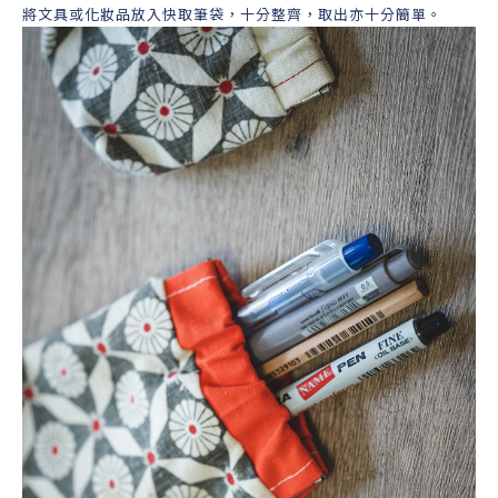
將文具或化妝品放入快取筆袋，十分整齊，取出亦十分簡單。