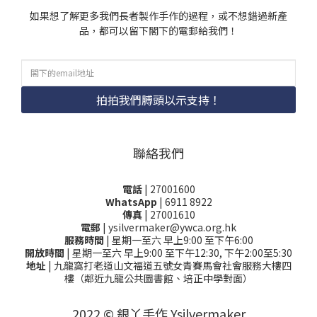
如果想了解更多我們長者製作手作的過程，或不想錯過新產
品，都可以留下閣下的電郵給我們！
拍拍我們膊頭以示支持！
聯絡我們
電話
| 27001600
WhatsApp
| 6911 8922
傳真
| 27001610
電郵
| ysilvermaker@ywca.org.hk
服務時間
| 星期一至六 早上9:00 至下午6:00
開放時間
| 星期一至六 早上9:00 至下午12:30, 下午2:00至5:30
地址
| 九龍窩打老道山文福道五號女青賽馬會社會服務大樓四
樓（鄰近九龍公共圖書館、培正中學對面）
2022 © 銀丫手作 Ysilvermaker