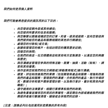
我們如何使用個人資料
我們可能會將您提供的資訊用於以下目的：
向您發送促銷內容或其他通信;
向您提供所要求的信息和服務;
與您聯繫以跟進或確認您的訂單，約會，退貨或退款，並向您發送與
我們提供給您的產品和服務相關的其他非行銷通信;
處理您的付款和/或交易;
創建和管理您的帳戶，包括訪問您的購買歷史記錄;
回復您的詢問;
在我們的商店、社交媒體商店和其他地方定製廣告，以滿足您的興趣
和歷史;
與您溝通並管理您參與的特殊活動、競賽、抽獎、活動（如有）、調
查和其他優惠;
操作並與您就我們的社交網路或[移動應用程式]進行溝通;
運營、評估和改進我們的業務（包括開發新產品和服務，增強和改進
我們的產品和服務，管理我們的溝通，分析我們的產品，執行市場研
究、數據分析和客戶關係管理計劃，以及執行會計、審計和其他內部
職能）;
遵守適用的法律要求、相關行業標準和我們的政策;
為避免重複並確保您的資訊的準確性，請定期在內部或通過我們的服
務提供者進行數據清理，鏈接或合併我們的記錄。
[注意：請務必列出包括適用於您業務的所有內容]