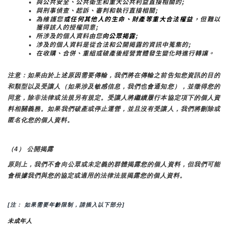
與公共安全、公共衛生和重大公共利益直接相關的;
與刑事偵查、起訴、審判和執行直接相關;
為維護您
或任何其他人的生命、財產等重大合法權益
，但難以
獲得該人的授權同意;
所涉及的個人資料由您
向公眾揭露
;
涉及的個人資料是從合法和公開揭露的資訊中蒐集的;
在收購、合併、重組或破產後經營實體發生變化時進行轉讓。
注意：如果由於上述原因需要傳輸，我們將在傳輸之前告知您資訊的目的
和類型以及受讓人（如果涉及敏感信息，我們也會通知您），並徵得您的
同意，除非法律或法規另有規定。受讓人將繼續履行本協定項下的個人資
料相關義務。如果我們破產或停止運營，並且沒有受讓人，我們將刪除或
匿名化您的個人資料。
（4） 公開揭露
原則上，我們不會向公眾或未定義的群體揭露您的個人資料，但我們可能
會根據我們與您的協定或適用的法律法規揭露您的個人資料。
[注： 如果需要年齡限制，請插入以下部分]
未成年人