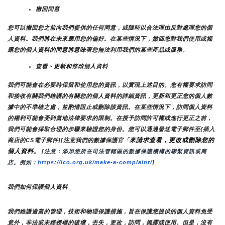
撤回同意
您可以撤回您之前向我們提供的任何同意，或隨時以合法理由反對處理您的個
人資料。我們將在未來應用您的偏好。在某些情況下，撤回您對我們使用或揭
露您的個人資料的同意將意味著您無法利用我們的某些產品或服務。
查看、更新和修改個人資料
我們可能會在必要時保留和使用您的資訊，以實現上述目的。您有權要求訪問
和接收有關我們維護的有關您的個人資料的詳細資訊，更新和更正您的個人數
據中的不準確之處，並酌情阻止或刪除該資訊。在某些情況下，訪問個人資料
的權利可能會受到當地法律要求的限制。在授予訪問許可權或進行更正之前，
我們可能會採取合理的步驟來驗證您的身份。您可以通過發送電子郵件至{插入
來請求查看，更改或刪除您的
商店的CS電子郵件][注意我們的數據保護官「
個人資料
。
 [注意：添加您所在司法管轄區的數據保護機構的聯繫資訊或商
店。例如：
https://ico.org.uk/make-a-complaint/
]
我們如何保護個人資料
我們維護適當的管理，技術和物理保護措施，旨在保護您提供的個人資料免受
意外，非法或未經授權的破壞，丟失，更改，訪問，揭露或使用。但是，沒有