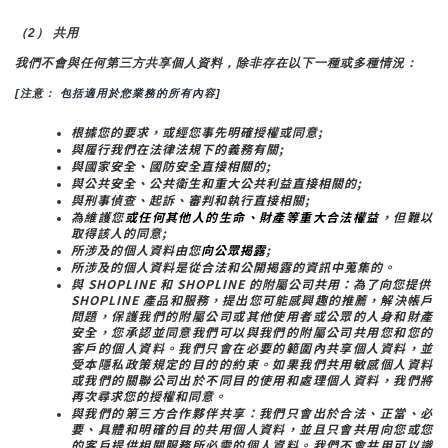
（2） 共用
我們不會與任何第三方共享個人資料，除非存在以下一種或多種情況：
[注意： 包括適用於您業務的所有內容]
根據您的要求，或經您事先明確授權或同意;
與履行我們在法律法規下的義務有關;
與國家安全、國防安全直接相關的;
與公共安全、公共衛生和重大公共利益直接相關的;
與刑事偵查、起訴、審判和執行直接相關;
為維護您
或任何其他人的生命、財產等重大合法權益
，但難以
取得該人的同意;
所涉及的個人資料由您
向公眾揭露
;
所涉及的個人資料是從合法和公開揭露的資訊中蒐集的。
與 SHOPLINE 和 SHOPLINE 的附屬公司共用：為了向您提供 
SHOPLINE 產品和服務，提出您可能感興趣的推薦，解決帳戶
問題，保護我們的附屬公司或其他使用者或公眾的人身和財產
安全，您承認並同意我們可以與我們的附屬公司共用您和您的
客戶的個人資料。我們只會在必要的範圍內共享個人資料，並
受本隱私政策規定的目的的約束。如果我們共用敏感個人資料
或我們的關聯公司出於不同目的使用和處理個人資料，我們將
再次尋求您的授權和同意。
與我們的第三方合作夥伴共享：我們只會出於合法、正當、必
要、具體和明確的目的共用個人資料，並且只會共用向您或您
的客戶提供相關服務所必需的個人資料。我們不會共用可以識