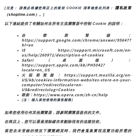
隱私政策
[注意： 請務必根據您商店上的當前 COOKIE 清單檢查此列表： 
（shopline.com）。
]
以下連結提供了有關如何在所有主流瀏覽器中控制 Cookie 的說明：
谷歌瀏覽器：
https://support.google.com/chrome/answer/95647?
hl=en
IE：https://support.microsoft.com/en-
us/help/260971/description-of-cookies
Safari（桌面版）：
https://support.apple.com/kb/PH5042?
locale=en_US
火狐瀏覽器：https://support.mozilla.org/en-
US/kb/cookies-information-websites-store-on-your-
computer?redirectlocale=en-
US&redirectslug=Cookies
歌劇：https://www.opera.com/zh-cn/help
[注： 插入其他使用的廣告服務]
如果您使用任何其他瀏覽器，請參閱瀏覽器提供的文件。
在商店上，您可以通過清除緩存來刪除現有的追蹤技術。
當您在未登錄的情況下瀏覽網頁時，我們會蒐集實現流覽功能所需的