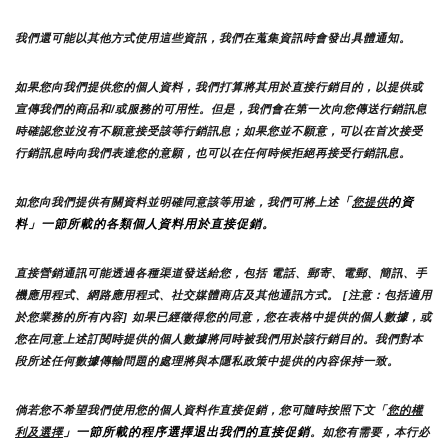
我們還可能以其他方式使用這些資訊，我們在蒐集資訊時會發出具體通知。
如果您向我們提供您的個人資料，我們打算將其用於直接行銷目的，以提供或
宣傳我們的商品和/或服務的可用性。但是，我們會在第一次向您傳送行銷訊息
時確認您並沒有不願意接受該等行銷訊息；如果您並不願意，可以在首次接受
行銷訊息時向我們表達您的意願，也可以在任何時候拒絕再接受行銷訊息。
「
的資
如您向我們提供有關資料並明確同意該等用途，我們可將上述
您提供
料」一節所載的各類個人資料用於直接促銷。
直接營銷通訊可能透過各種渠道發送給您，包括 電話、郵寄、電郵、簡訊、手
機應用程式、網路應用程式、社交媒體商店及其他通訊方式。 [注意：包括適用
於您業務的所有內容] 如果已經徵得您的同意，您在表格中提供的個人數據，或
您在同意上述訂閱時提供的個人數據將同時被我們用於該行銷目的。我們對本
段所述任何數據傳輸問題的處理將與本隱私政策中提供的內容保持一致。
倘若您不希望我們使用您的個人資料作直接促銷，您可隨時按照下文「
您的權
」一節所載的程序選擇退出我們的直接促銷
利及選擇
。如您有需要，本行必