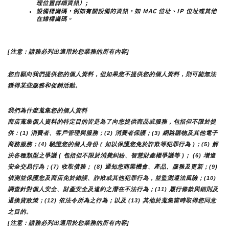
理位置詳細資訊）;
設備標識碼，例如有關設備的資訊，如 MAC 位址、IP 位址或其他
在線標識碼。
[注意：請務必列出適用於您業務的所有內容]
您自願向我們提供您的個人資料，但如果您不提供您的個人資料，則可能無法
獲得某些服務和促銷活動。
我們為什麼蒐集您的個人資料
商店蒐集個人資料的特定目的皆是為了向您提供商品或服務，包括但不限於提
供：(1) 消費者、客戶管理與服務；(2) 消費者保護；(3) 網路購物及其他電子
商務服務；(4) 驗證您的個人身份 ( 如以保護您免於詐欺等犯罪行為 )；(5) 解
決各種類型之爭議 ( 包括但不限於消費糾紛、智慧財產權爭議等 )； (6) 增進
安全交易行為；(7) 收取債務； (8) 通知您商業機會、產品、服務及更新；(9) 
偵測並保護您及商店免於錯誤、詐欺或其他犯罪行為，並監測遵法風險；(10) 
調查針對個人安全、財產安全及違約之潛在不法行為；(11) 履行條款與細則及
退換貨政策；(12) 依法令所為之行為；以及 (13) 其他於蒐集當時取得您同意
之目的。
[注意：請務必列出適用於您業務的所有內容]