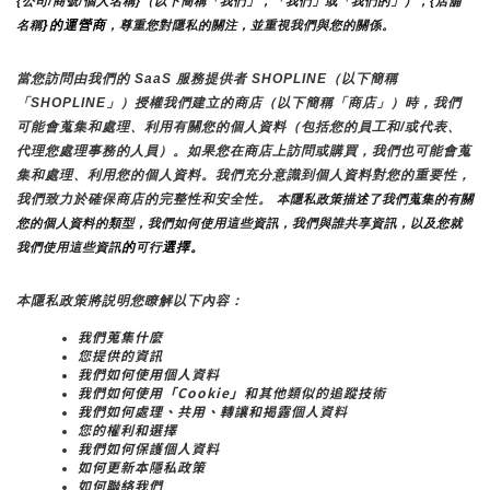
{公司/商號/個人名稱}（以下簡稱「我們」，「我們」或「我們的」），{店舖
}的運營商
名稱
，尊重您對隱私的關注，並重視我們與您的關係。 
當您訪問由我們的 SaaS 服務提供者 SHOPLINE（以下簡稱
「SHOPLINE」）授權我們建立的商店（以下簡稱「商店」）時，我們
可能會蒐集和處理、利用有關您的個人資料（包括您的員工和/或代表、
代理您處理事務的人員）。如果您在商店上訪問或購買，我們也可能會蒐
集和處理、利用您的個人資料。我們充分意識到個人資料對您的重要性，
我們致力於確保商店的完整性和安全性。
 本隱私政策描述了我們蒐集的有關
您的個人資料的類型，我們如何使用這些資訊，我們與誰共享資訊，以及您就
的
選擇。
我們使用這些資訊
可行
本隱私政策將説明您瞭解以下內容：
我們蒐集什麼
您提供的資訊
我們如何使用個人資料
我們如何使用「Cookie」和其他類似的追蹤技術
我們如何處理、共用、轉讓和揭露個人資料
您的權利和選擇
我們如何保護個人資料
如何更新本隱私政策
如何聯絡我們