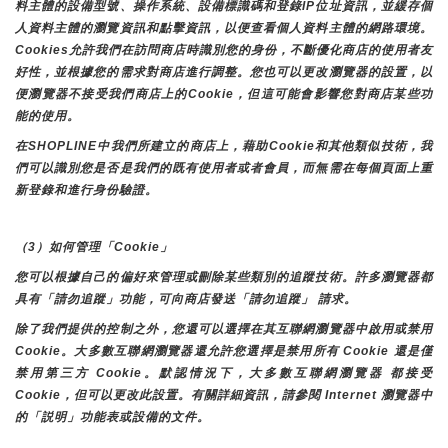
料主體的設備型號、操作系統、設備標識碼和登錄IP位址資訊，並緩存個
人資料主體的瀏覽資訊和點擊資訊，以便查看個人資料主體的網路環境。
Cookies允許我們在訪問商店時識別您的身份，不斷優化商店的使用者友
好性，並根據您的需求對商店進行調整。您也可以更改瀏覽器的設置，以
便瀏覽器不接受我們商店上的Cookie，但這可能會影響您對商店某些功
能的使用。
在SHOPLINE中我們所建立的商店上，藉助Cookie和其他類似技術，我
們可以識別您是否是我們的既有使用者或者會員，而無需在每個頁面上重
新登錄和進行身份驗證。
（3）如何管理「Cookie」
您可以根據自己的偏好來管理或刪除某些類別的追蹤技術。許多瀏覽器都
具有「請勿追蹤」功能，可向商店發送「請勿追蹤」 請求。
除了我們提供的控制之外，您還可以選擇在其互聯網瀏覽器中啟用或禁用
Cookie。大多數互聯網瀏覽器還允許您選擇是禁用所有 Cookie 還是僅
禁用第三方 Cookie。默認情況下，大多數互聯網瀏覽器 都接受 
Cookie，但可以更改此設置。有關詳細資訊，請參閱 Internet 瀏覽器中
的「説明」功能表或設備的文件。