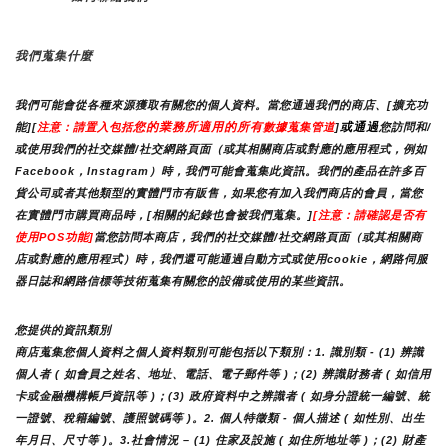
我們蒐集什麼
我們可能會從各種來源獲取有關您的個人資料。當您通過我們的商店、[擴充功
您的業務所適用的所有
或通過
能][
注意：請置入包括
數據蒐集管道
]
您訪問和/
或使用我們的社交媒體/社交網路頁面（或其相關商店或對應的應用程式，例如
Facebook，Instagram）時，我們可能會蒐集此資訊。我們的產品在許多百
貨公司或者其他類型的實體門市有販售，如果您有加入我們商店的會員，當您
在實體門市購買商品時，[相關的紀錄也會被我們蒐集。]
[注意：請確認是否有
使用POS功能]
當您訪問本商店，我們的社交媒體/社交網路頁面（或其相關商
店或對應的應用程式）時，我們還可能通過自動方式或使用cookie，網路伺服
器日誌和網路信標等技術蒐集有關您的設備或使用的某些資訊。
您提供的資訊類別
商店蒐集您個人資料之個人資料類別可能包括以下類別：1. 識別類 - (1) 辨識
個人者 ( 如會員之姓名、地址、電話、電子郵件等 )；(2) 辨識財務者 ( 如信用
卡或金融機構帳戶資訊等 )；(3) 政府資料中之辨識者 ( 如身分證統一編號、統
一證號、稅籍編號、護照號碼等 )。2. 個人特徵類 - 個人描述 ( 如性別、出生
年月日、尺寸等 )。3.社會情況 – (1) 住家及設施 ( 如住所地址等 )；(2) 財產