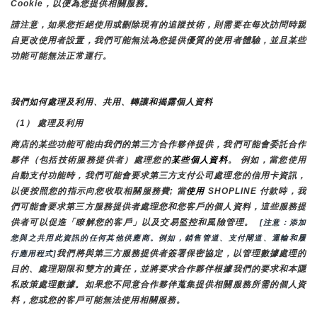
Cookie，以便為您提供相關服務。
請注意，如果您拒絕使用或刪除現有的追蹤技術，則需要在每次訪問時親
自更改使用者設置，我們可能無法為您提供優質的使用者體驗，並且某些
功能可能無法正常運行。
我們如何處理及利用、共用、轉讓和揭露個人資料
（1） 處理及利用
商店的某些功能可能由我們的第三方合作夥伴提供，我們可能會委託合作
夥伴（包括技術服務提供者）處理您的
某些個人資料
。 例如，當您使用
自動支付功能時，我們可能會要求第三方支付公司處理您的信用卡資訊，
以便按照您的指示向您收取相關服務費; 當
使用 
SHOPLINE 付款時，我
們可能會要求第三方服務提供者處理您和您客戶的個人資料，這些服務提
供者可以促進「瞭解您的客戶」以及交易監控和風險管理。 
 [注意：添加
您與之共用此資訊的任何其他供應商。例如，銷售管道、支付閘道、運輸和履
我們將與第三方服務提供者簽署保密協定，以管理數據處理的
行應用程式]
目的、處理期限和雙方的責任，並將要求合作夥伴根據我們的要求和本隱
私政策處理數據。如果您不同意合作夥伴蒐集提供相關服務所需的個人資
料，您或您的客戶可能無法使用相關服務。