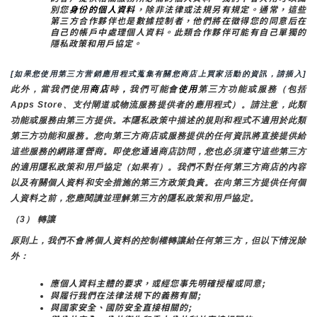
別您
身份的個人資料
，除非法律或法規另有規定。通常，這些
第三方合作夥伴也是數據控制者，他們將在徵得您的同意后在
自己的帳戶中處理個人資料。此類合作夥伴可能有自己單獨的
隱私政策和用戶協定。
[如果您使用第三方营銷應用程式蒐集有關您商店上買家活動的資訊，請插入]
此外，當我們使用
商店
時
，
我們可能會
使用
第三方功能或服務（包括
Apps Store、支付閘道或物流服務提供者的應用程式）。請注意，此類
功能或服務由第三方提供。本隱私政策中描述的規則和程式不適用於此類
第三方功能和服務。您向第三方商店或服務提供的任何資訊將直接提供給
這些服務的網路運營商。即使您通過商店訪問，您也必須遵守這些第三方
的適用隱私政策和用戶協定（如果有）。我們不對任何第三方商店的內容
以及有關個人資料和安全措施的第三方政策負責。在向第三方提供任何個
人資料之前，您應閱讀並理解第三方的隱私政策和用戶協定。
（3） 轉讓
原則上，我們不會將個人資料的控制權轉讓給任何第三方，但以下情況除
外：
應個人資料主體的要求，或經您事先明確授權或同意;
與履行我們在法律法規下的義務有關;
與國家安全、國防安全直接相關的;