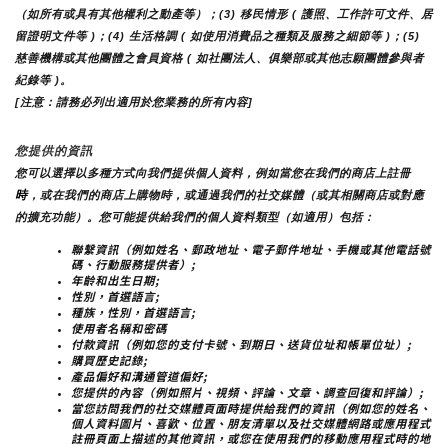
（如所有或具有其他權利之動產等）；(3) 移民情形 ( 護照、工作許可文件、居
留證明文件等 )；(4) 生活格調 ( 如使用消費品之種類及服務之細節等 )；(5) 
慈善機構或其他團體之會員資格 ( 如社團法人、俱樂部或其他志願團體參與者
紀錄等 )。
[注意：請務必列出適用於您業務的所有內容]
您提供的資訊
您可以選擇以多種方式向我們提供個人資料，例如當您在我們的商店上註冊
時
，或在我們的商店上購物時，或通過我們的社交媒體（或其相關商店或對應
的擴充功能）。您可能提供給我們的個人資料類型（如適用）包括：
聯繫資訊（例如姓名、郵政地址、電子郵件地址、手機或其他電話號
碼、行動服務提供者）;
年齡和出生日期;
性別，首選語言;
種族，性別，首選語言;
使用者名稱和密碼
付款資訊（例如您的支付卡號、到期日、送貨位址和帳單位址）;
購買歷史記錄;
產品偏好和溝通管道偏好;
您提供的內容（例如照片、視頻、評論、文章、調查回復和評論）;
當您訪問我們的社交媒體頁面時提供給我們的資訊（例如您的姓名、
個人資料圖片、喜歡、位置、朋友清單以及社交媒體網路或應用程式
註冊頁面上描述的其他資訊，或您在使用我們的移動應用程式時的地