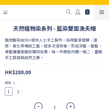
天然植物染系列 - 藍染雙面漁夫帽
植物藍染由50+退休人士手工製作，採用藍草發酵、還
原、氧化等傳統工藝，經多次浸染後，形成深藍、靛藍、
青藍層層漸變的獨特效果，每一件顏色均獨一無二，盡顯
手工質感與自然之美。
HK$280.00
顏色
: 1
1
2