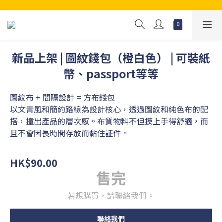
新品上架 | 圖紋錢包（橙白色） | 可裝紙
幣、passport等等
圖紋布 + 間隔設計 = 方布錢包
以文青風和簡約路線為設計核心，透過圖紋和純色布的配
搭，撞出產品的層次感。布質物料不但摸上手得舒適，而
且不會因長時間存放而黏住証件。
HK$90.00
售完
若想購買，請聯絡我們。
聯絡我們