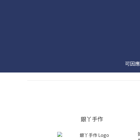
可因應
銀丫手作