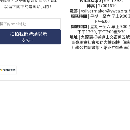
的過程，或不想錯過新產品，都可
WhatsApp
| 6911 8922
傳真
| 27001610
以留下閣下的電郵給我們！
電郵
| ysilvermaker@ywca.org.
服務時間
| 星期一至六 早上9:00 
下午6:00
開放時間
| 星期一至六 早上9:00 
下午12:30, 下午2:00至5:30
拍拍我們膊頭以示
地址
| 九龍窩打老道山文福道五號
支持！
青賽馬會社會服務大樓四樓（鄰
九龍公共圖書館、培正中學對面