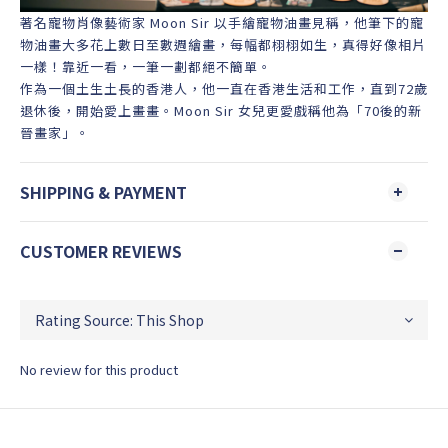
著名寵物肖像藝術家 Moon Sir 以手繪寵物油畫見稱，他筆下的寵
物油畫大多花上數日至數週繪畫，每幅都栩栩如生，真得好像相片
一樣！靠近一看，一筆一劃都絕不簡單。
作為一個土生土長的香港人，他一直在香港生活和工作，直到72歲
退休後，開始愛上畫畫。Moon Sir 女兒更愛戲稱他為「70後的新
晉畫家」。
SHIPPING & PAYMENT
CUSTOMER REVIEWS
No review for this product