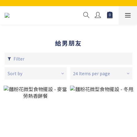
給男朋友
Filter
Sort by
24 Items per page