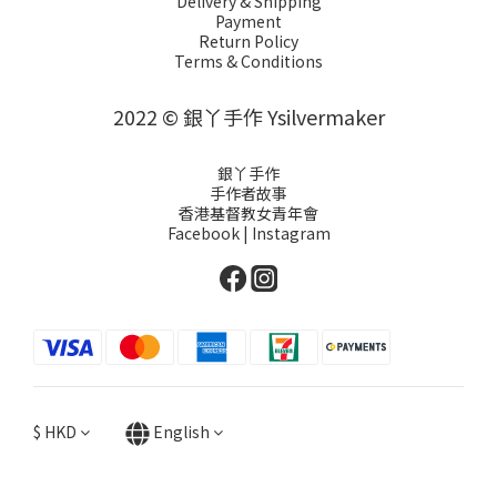
Delivery & Shipping
Payment
Return Policy
Terms & Conditions
2022 © 銀丫手作 Ysilvermaker
銀丫手作
手作者故事
香港基督教女青年會
Facebook
|
Instagram
$
HKD
English