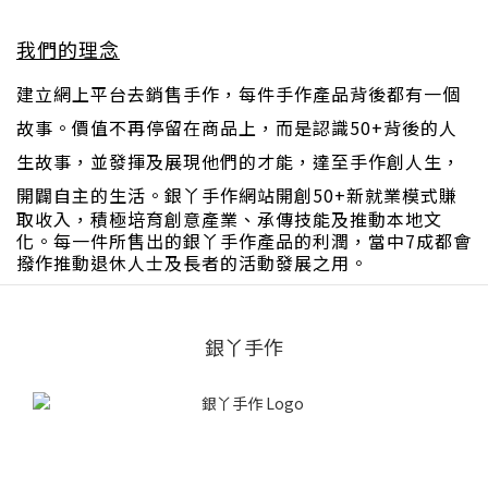
我們的理念
建立網上平台去銷售手作，每件手作產品背後都有一個
故事。價值不再停留在商品上，而是認識50+背後的人
生故事，並發揮及展現他們的才能，達至手作創人生，
開闢自主的生活。
銀丫手作網站開創50+新就業模式賺
取收入，積極培育創意產業、承傳技能及推動本地文
化
。每一件所售出的銀丫手作產品的利潤，當中7成都會
撥作
推
動
退休人士及長者的活
動
發展
之用。
銀丫手作