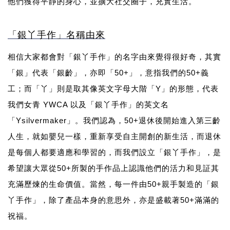
他們獲得平靜的身心，並擴大社交圈子，充實生活。
「銀丫手作
」
名稱由
來
相信大家都會對「銀丫手作」的名字由來覺得很好奇，其實
「銀」代表「銀齡」，亦即「50+」，意指我們的50+義
工；而「丫」則是取其像英文字母大階「Y」的形態，代表
我們女青 YWCA 以及「銀丫手作」的英文名
「Ysilvermaker」。我們認為，50+退休後開始進入第三齡
人生，就如嬰兒一樣，重新享受自主開創的新生活，而退休
是每個人都要適應和學習的，而我們設立「銀丫手作」，是
希望讓大眾從50+所製的手作品上認識他們的活力和見証其
充滿歷煉的生命價值。當然，每一件由50+親手製造的「銀
丫手作」，除了產品本身的意思外，亦是盛載著50+滿滿的
祝福。